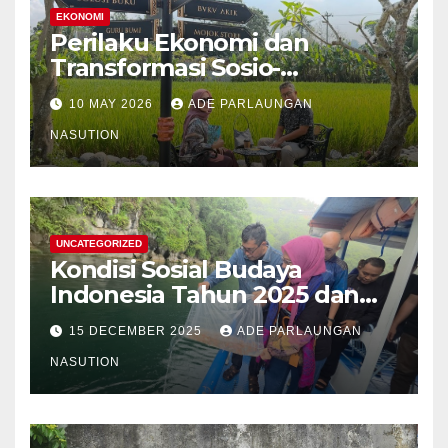
EKONOMI
Perilaku Ekonomi dan
Transformasi Sosio-
Struktural Masyarakat Agraris
10 MAY 2026
ADE PARLAUNGAN
Sumatera Utara: Analisis
Komparatif Sektor
NASUTION
Perkebunan Kelapa Sawit,
Tanaman Palawija, dan Hasil
Hutan Bukan Kayu
UNCATEGORIZED
Kondisi Sosial Budaya
Indonesia Tahun 2025 dan
Proyeksi Strategis Tahun
15 DECEMBER 2025
ADE PARLAUNGAN
2026
NASUTION