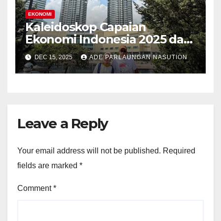
EKONOMI
Kaleidoskop Capaian
Ekonomi Indonesia 2025 dan
Prospek Pertumbuhan 2026
DEC 15, 2025
ADE PARLAUNGAN NASUTION
Leave a Reply
Your email address will not be published.
Required
fields are marked
*
Comment
*