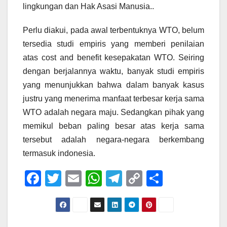
lingkungan dan Hak Asasi Manusia..
Perlu diakui, pada awal terbentuknya WTO, belum
tersedia studi empiris yang memberi penilaian
atas cost and benefit kesepakatan WTO. Seiring
dengan berjalannya waktu, banyak studi empiris
yang menunjukkan bahwa dalam banyak kasus
justru yang menerima manfaat terbesar kerja sama
WTO adalah negara maju. Sedangkan pihak yang
memikul beban paling besar atas kerja sama
tersebut adalah negara-negara berkembang
termasuk indonesia.
F
T
E
W
T
C
S
a
wi
m
h
el
o
h
c
tt
ail
at
e
p
ar