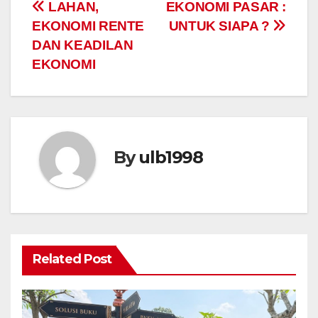
e
er
s
gr
y
e
Post
LAHAN,
EKONOMI PASAR :
b
A
a
Li
EKONOMI RENTE
UNTUK SIAPA ?
navigation
o
p
m
n
DAN KEADILAN
o
p
k
EKONOMI
k
By
ulb1998
Related Post