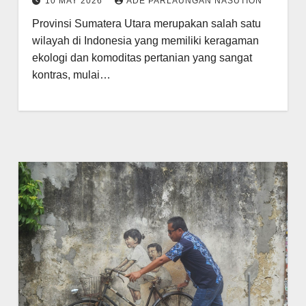
10 MAY 2026
ADE PARLAUNGAN NASUTION
Sektor Perkebunan Kelapa
Provinsi Sumatera Utara merupakan salah satu
Sawit, Tanaman Palawija, dan
wilayah di Indonesia yang memiliki keragaman
Hasil Hutan Bukan Kayu
ekologi dan komoditas pertanian yang sangat
kontras, mulai…