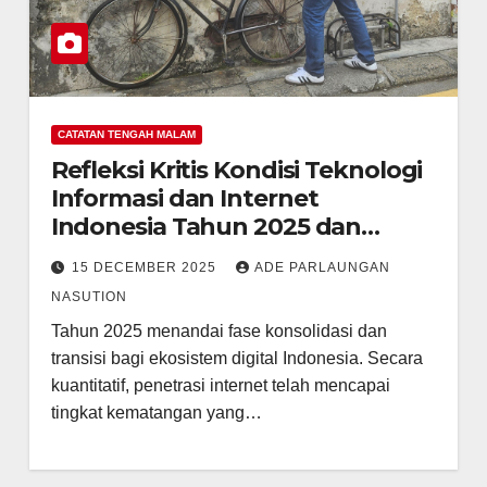
CATATAN TENGAH MALAM
Refleksi Kritis Kondisi Teknologi
Informasi dan Internet
Indonesia Tahun 2025 dan
Proyeksi Strategis Tahun 2026:
15 DECEMBER 2025
ADE PARLAUNGAN
Menavigasi Era Konektivitas, AI,
NASUTION
dan Ketahanan Digital
Tahun 2025 menandai fase konsolidasi dan
transisi bagi ekosistem digital Indonesia. Secara
kuantitatif, penetrasi internet telah mencapai
tingkat kematangan yang…