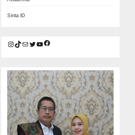
Sinta ID
Facebook
Instagram
TikTok
Mail
Twitter
YouTube