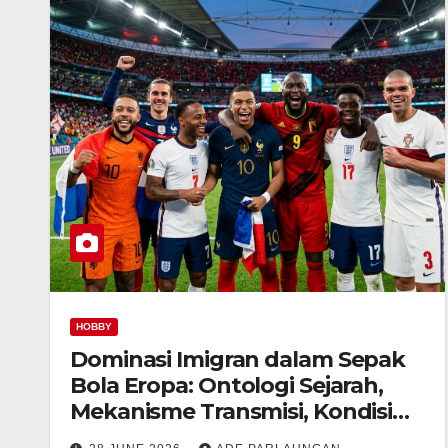
HOBBY
Dominasi Imigran dalam Sepak
Bola Eropa: Ontologi Sejarah,
Mekanisme Transmisi, Kondisi
Kontemporer, dan Pemetaan