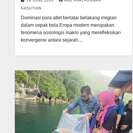
28 JUNE 2026
ADE PARLAUNGAN
Spasial Etnis
NASUTION
Dominasi para atlet berlatar belakang imigran
dalam sepak bola Eropa modern merupakan
fenomena sosiologis makro yang merefleksikan
konvergensi antara sejarah…