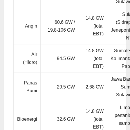
Sulaw
Sul
14.8 GW
60.6 GW /
(Sidra
Angin
(total
19.8-106 GW
Jenepont
EBT)
N
14.8 GW
Sumate
Air
94.5 GW
(total
Kalimant
(Hidro)
EBT)
Pap
Jawa Bar
Panas
29.5 GW
2.68 GW
Sum
Bumi
Sulaw
Lim
14.8 GW
pertani
Bioenergi
32.6 GW
(total
samp
EBT)