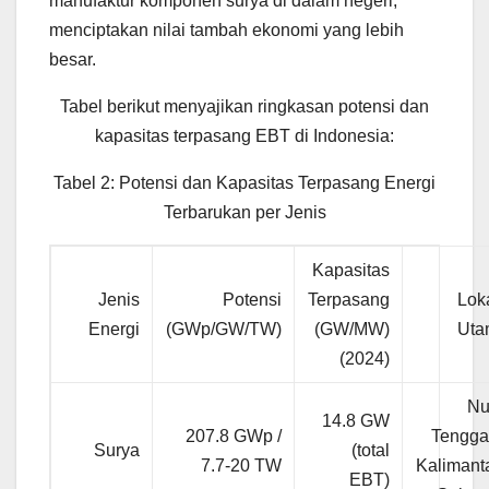
manufaktur komponen surya di dalam negeri,
menciptakan nilai tambah ekonomi yang lebih
besar.
Tabel berikut menyajikan ringkasan potensi dan
kapasitas terpasang EBT di Indonesia:
Tabel 2: Potensi dan Kapasitas Terpasang Energi
Terbarukan per Jenis
Kapasitas
Jenis
Potensi
Terpasang
Lok
Energi
(GWp/GW/TW)
(GW/MW)
Uta
(2024)
Nu
14.8 GW
207.8 GWp /
Tengga
Surya
(total
7.7-20 TW
Kalimant
EBT)