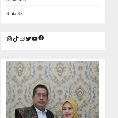
Sinta ID
Facebook
Instagram
TikTok
Mail
Twitter
YouTube