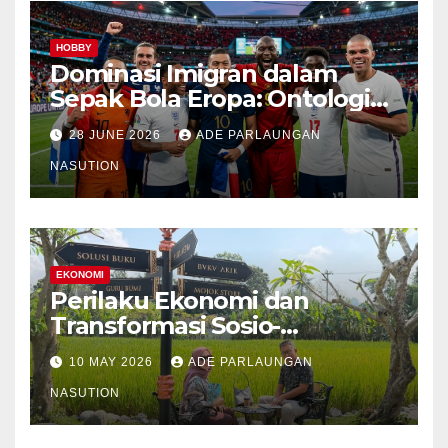
HOBBY
Dominasi Imigran dalam
Sepak Bola Eropa: Ontologi
Sejarah, Mekanisme
28 JUNE 2026
ADE PARLAUNGAN
Transmisi, Kondisi
Kontemporer, dan Pemetaan
NASUTION
Spasial Etnis
EKONOMI
Perilaku Ekonomi dan
Transformasi Sosio-
Struktural Masyarakat Agraris
10 MAY 2026
ADE PARLAUNGAN
Sumatera Utara: Analisis
Komparatif Sektor
NASUTION
Perkebunan Kelapa Sawit,