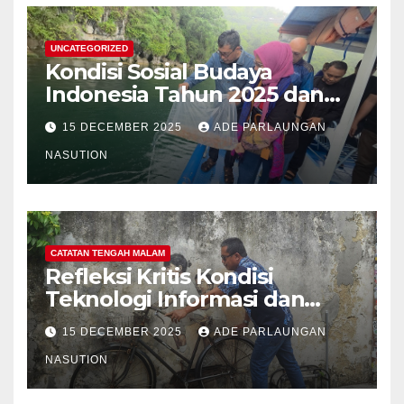
Tanaman Palawija, dan Hasil
Hutan Bukan Kayu
UNCATEGORIZED
Kondisi Sosial Budaya
Indonesia Tahun 2025 dan
Proyeksi Strategis Tahun
15 DECEMBER 2025
ADE PARLAUNGAN
2026
NASUTION
CATATAN TENGAH MALAM
Refleksi Kritis Kondisi
Teknologi Informasi dan
Internet Indonesia Tahun
15 DECEMBER 2025
ADE PARLAUNGAN
2025 dan Proyeksi Strategis
Tahun 2026: Menavigasi Era
NASUTION
Konektivitas, AI, dan