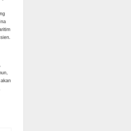
ang
ina
ritim
sien.
,
mun,
 akan
a