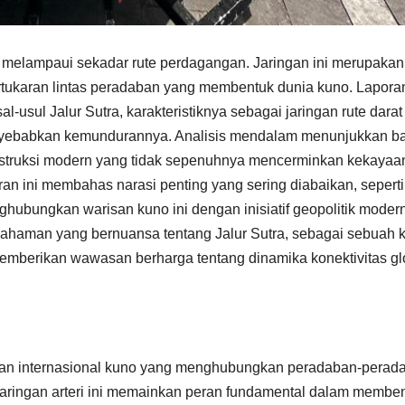
g melampaui sekadar rute perdagangan. Jaringan ini merupakan
pertukaran lintas peradaban yang membentuk dunia kuno. Laporan
l-usul Jalur Sutra, karakteristiknya sebagai jaringan rute darat
menyebabkan kemundurannya. Analisis mendalam menunjukkan 
konstruksi modern yang tidak sepenuhnya mencerminkan kekayaa
poran ini membahas narasi penting yang sering diabaikan, seperti
hubungkan warisan kuno ini dengan inisiatif geopolitik moder
ahaman yang bernuansa tentang Jalur Sutra, sebagai sebuah k
mberikan wawasan berharga tentang dinamika konektivitas gl
angan internasional kuno yang menghubungkan peradaban-perad
aringan arteri ini memainkan peran fundamental dalam membe