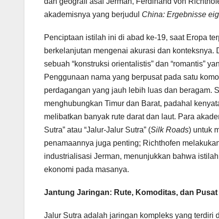
dan geografi asal Jerman, Ferdinand von Richtho
akademisnya yang berjudul
China: Ergebnisse eig
Penciptaan istilah ini di abad ke-19, saat Eropa 
berkelanjutan mengenai akurasi dan konteksnya. Dal
sebuah “konstruksi orientalistis” dan “romantis” 
Penggunaan nama yang berpusat pada satu komod
perdagangan yang jauh lebih luas dan beragam. Sel
menghubungkan Timur dan Barat, padahal kenyata
melibatkan banyak rute darat dan laut. Para akadem
Sutra” atau “Jalur-Jalur Sutra” (
Silk Roads
) untuk 
penamaannya juga penting; Richthofen melakukan s
industrialisasi Jerman, menunjukkan bahwa istilah 
ekonomi pada masanya.
Jantung Jaringan: Rute, Komoditas, dan Pusa
Jalur Sutra adalah jaringan kompleks yang terdiri