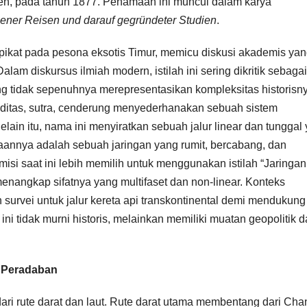
fen, pada tahun 1877. Penamaan ini muncul dalam karya
ener Reisen und darauf gegründeter Studien
.
terpikat pada pesona eksotis Timur, memicu diskusi akademis ya
am diskursus ilmiah modern, istilah ini sering dikritik sebagai
yang tidak sepenuhnya merepresentasikan kompleksitas historisn
itas, sutra, cenderung menyederhanakan sebuah sistem
ain itu, nama ini menyiratkan sebuah jalur linear dan tunggal
annya adalah sebuah jaringan yang rumit, bercabang, dan
isi saat ini lebih memilih untuk menggunakan istilah “Jaringan
menangkap sifatnya yang multifaset dan non-linear. Konteks
urvei untuk jalur kereta api transkontinental demi mendukung
ini tidak murni historis, melainkan memiliki muatan geopolitik 
t Peradaban
 dari rute darat dan laut. Rute darat utama membentang dari Ch