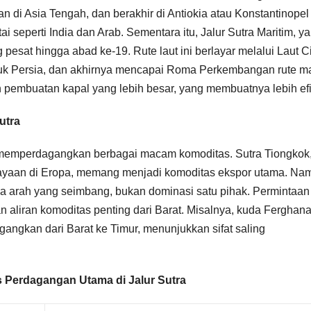
an di Asia Tengah, dan berakhir di Antiokia atau Konstantinopel
tai seperti India dan Arab. Sementara itu, Jalur Sutra Maritim, y
pesat hingga abad ke-19. Rute laut ini berlayar melalui Laut C
eluk Persia, dan akhirnya mencapai Roma Perkembangan rute ma
 pembuatan kapal yang lebih besar, yang membuatnya lebih efi
utra
a memperdagangkan berbagai macam komoditas. Sutra Tiongkok
yaan di Eropa, memang menjadi komoditas ekspor utama. Na
dua arah yang seimbang, bukan dominasi satu pihak. Permintaan
 aliran komoditas penting dari Barat. Misalnya, kuda Ferghan
agangkan dari Barat ke Timur, menunjukkan sifat saling
s Perdagangan Utama di Jalur Sutra