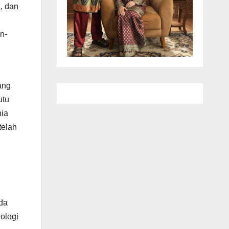
, dan
n-
l
ang
utu
nia
telah
ada
ologi