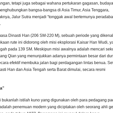
ngan, tetapi juga sebagai wahana pertukaran gagasan, budaya
ni menghubungkan bangsa-bangsa di Asia Timur, Asia Tenggara,
knya, Jalur Sutra menjadi “tonggak awal bertemunya peradaba
.
 masa Dinasti Han (206 SM-220 M), sebuah periode yang dikena
an rute ini didorong oleh misi eksplorasi Kaisar Han Wudi, y
gah pada 139 SM. Meskipun misi awalnya adalah mencari sek
ng Qian yang menunjukkan adanya permintaan besar dari du
ecara efektif membuka jalan bagi perdagangan lintas benua. Se
asti Han dan Asia Tengah serta Barat dimulai, secara resmi
ra”
iri bukanlah istilah kuno yang digunakan oleh para pedagang p
 adalah penemuan modern yang diciptakan oleh seorang ahli ge