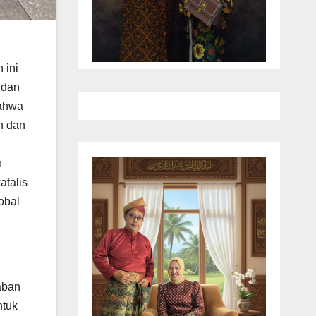
 ini
 dan
bahwa
n dan
n
atalis
obal
aban
ntuk