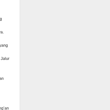
ng
ya.
 yang
 Jalur
dan
ang’an