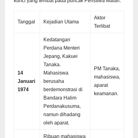
kunci yang terlibat pada puncak Peristiwa Malari.
Aktor
Tanggal
Kejadian Utama
Terlibat
Kedatangan
Perdana Menteri
Jepang, Kakuei
Tanaka.
PM Tanaka,
14
Mahasiswa
mahasiswa,
Januari
berusaha
aparat
1974
berdemonstrasi di
keamanan.
Bandara Halim
Perdanakusuma,
namun dihadang
oleh aparat.
Ribuan mahasiswa