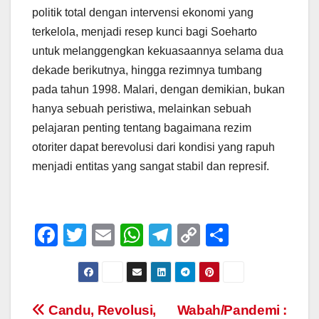
politik total dengan intervensi ekonomi yang
terkelola, menjadi resep kunci bagi Soeharto
untuk melanggengkan kekuasaannya selama dua
dekade berikutnya, hingga rezimnya tumbang
pada tahun 1998. Malari, dengan demikian, bukan
hanya sebuah peristiwa, melainkan sebuah
pelajaran penting tentang bagaimana rezim
otoriter dapat berevolusi dari kondisi yang rapuh
menjadi entitas yang sangat stabil dan represif.
F
T
E
W
T
C
S
a
wi
m
h
el
o
h
c
tt
ail
at
e
p
ar
e
er
s
gr
y
e
Post
Candu, Revolusi,
Wabah/Pandemi :