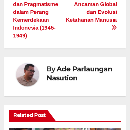
b
A
a
Li
dan Pragmatisme
Ancaman Global
navigation
o
p
m
n
dalam Perang
dan Evolusi
o
p
k
Kemerdekaan
Ketahanan Manusia
Indonesia (1945-
k
1949)
By
Ade Parlaungan
Nasution
Related Post