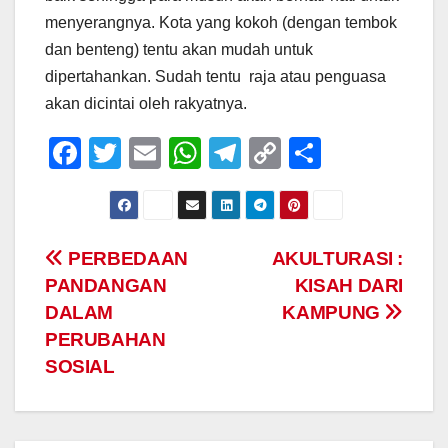
menyerangnya. Kota yang kokoh (dengan tembok
dan benteng) tentu akan mudah untuk
dipertahankan. Sudah tentu raja atau penguasa
akan dicintai oleh rakyatnya.
F
T
E
W
T
C
S
a
wi
m
h
el
o
h
c
tt
ail
at
e
p
ar
e
er
s
gr
y
e
Post
PERBEDAAN
AKULTURASI :
b
A
a
Li
PANDANGAN
KISAH DARI
navigation
o
p
m
n
DALAM
KAMPUNG
o
p
k
PERUBAHAN
SOSIAL
k