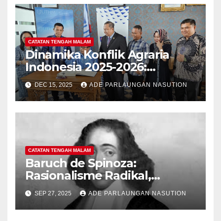
Konektivitas, AI, dan
Ketahanan Digital
CATATAN TENGAH MALAM
Dinamika Konflik Agraria
Indonesia 2025-2026:
Evaluasi Kebijakan Struktural
DEC 15, 2025
ADE PARLAUNGAN NASUTION
Dan Paradoks Ekonomi Hijau
CATATAN TENGAH MALAM
Baruch de Spinoza:
Rasionalisme Radikal,
Monisme, dan Kebebasan
SEP 27, 2025
ADE PARLAUNGAN NASUTION
Intelektual