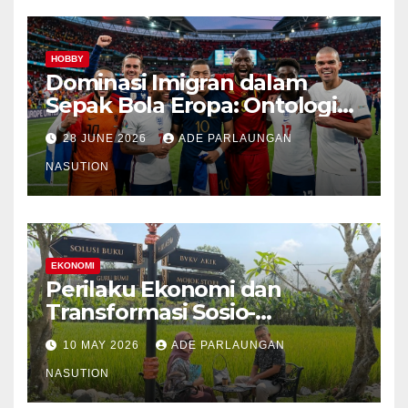
HOBBY
Dominasi Imigran dalam
Sepak Bola Eropa: Ontologi
Sejarah, Mekanisme
28 JUNE 2026
ADE PARLAUNGAN
Transmisi, Kondisi
Kontemporer, dan Pemetaan
NASUTION
Spasial Etnis
EKONOMI
Perilaku Ekonomi dan
Transformasi Sosio-
Struktural Masyarakat Agraris
10 MAY 2026
ADE PARLAUNGAN
Sumatera Utara: Analisis
Komparatif Sektor
NASUTION
Perkebunan Kelapa Sawit,