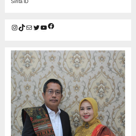
Sinta ID
Facebook
Instagram
TikTok
Mail
Twitter
YouTube