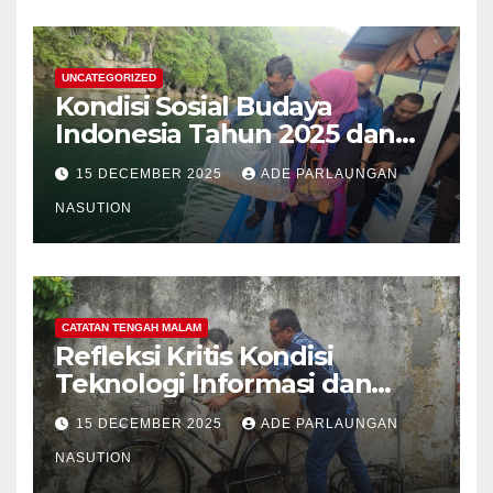
Tanaman Palawija, dan Hasil
Hutan Bukan Kayu
UNCATEGORIZED
Kondisi Sosial Budaya
Indonesia Tahun 2025 dan
Proyeksi Strategis Tahun
15 DECEMBER 2025
ADE PARLAUNGAN
2026
NASUTION
CATATAN TENGAH MALAM
Refleksi Kritis Kondisi
Teknologi Informasi dan
Internet Indonesia Tahun
15 DECEMBER 2025
ADE PARLAUNGAN
2025 dan Proyeksi Strategis
Tahun 2026: Menavigasi Era
NASUTION