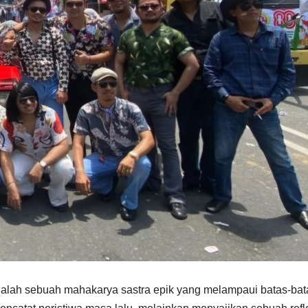
alah sebuah mahakarya sastra epik yang melampaui batas-bat