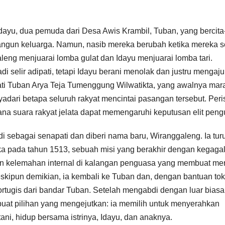
Idayu, dua pemuda dari Desa Awis Krambil, Tuban, yang bercita-
ngun keluarga. Namun, nasib mereka berubah ketika mereka s
eng menjuarai lomba gulat dan Idayu menjuarai lomba tari.
adi selir adipati, tetapi Idayu berani menolak dan justru mengaj
ati Tuban Arya Teja Tumenggung Wilwatikta, yang awalnya mar
dari betapa seluruh rakyat mencintai pasangan tersebut. Peri
a suara rakyat jelata dapat memengaruhi keputusan elit peng
 sebagai senapati dan diberi nama baru, Wiranggaleng. Ia turu
ka pada tahun 1513, sebuah misi yang berakhir dengan kegaga
dan kelemahan internal di kalangan penguasa yang membuat me
skipun demikian, ia kembali ke Tuban dan, dengan bantuan to
Portugis dari bandar Tuban. Setelah mengabdi dengan luar biasa
uat pilihan yang mengejutkan: ia memilih untuk menyerahkan
ni, hidup bersama istrinya, Idayu, dan anaknya.