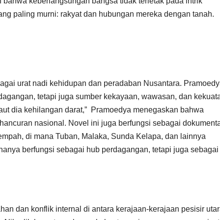
n bahwa keberlangsungan bangsa tidak terletak pada intrik
ang paling murni: rakyat dan hubungan mereka dengan tanah.
ebagai urat nadi kehidupan dan peradaban Nusantara. Pramoed
dagangan, tetapi juga sumber kekayaan, wawasan, dan kekuat
an laut dia kehilangan darat,” Pramoedya menegaskan bahwa
hancuran nasional. Novel ini juga berfungsi sebagai dokument
 rempah, di mana Tuban, Malaka, Sunda Kelapa, dan lainnya
 hanya berfungsi sebagai hub perdagangan, tetapi juga sebagai
n dan konflik internal di antara kerajaan-kerajaan pesisir uta