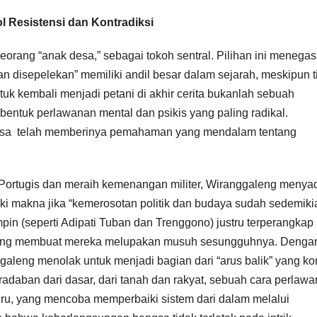
l Resistensi dan Kontradiksi
orang “anak desa,” sebagai tokoh sentral. Pilihan ini menega
disepelekan” memiliki andil besar dalam sejarah, meskipun t
uk kembali menjadi petani di akhir cerita bukanlah sebuah
entuk perlawanan mental dan psikis yang paling radikal.
biasa telah memberinya pemahaman yang mendalam tentang
ortugis dan meraih kemenangan militer, Wiranggaleng menyad
i makna jika “kemerosotan politik dan budaya sudah sedemiki
in (seperti Adipati Tuban dan Trenggono) justru terperangkap
 yang membuat mereka melupakan musuh sesungguhnya. Denga
aleng menolak untuk menjadi bagian dari “arus balik” yang ko
adaban dari dasar, dari tanah dan rakyat, sebuah cara perlaw
uru, yang mencoba memperbaiki sistem dari dalam melalui