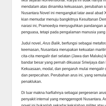
fiksi sejarah konvensional. Karya ini tidak hanya
mendalam atas dinamika kekuasaan, perubahan sos
Nusantara Novel ini mengangkat latar awal abad XV
kian memudar menuju bangkitnya Kesultanan Dem
narasi ini, Pramoedya menyuguhkan pandangan alte
penguasa, tetapi pada pengalaman manusia yang k
Judul novel,
Arus Balik
, berfungsi sebagai metafo
keemasan, Nusantara merupakan kekuatan maritim
cita-cita mengalir dari selatan (Jawa dan Maluku)
bandar besar yang pernah dikuasai Sriwijaya dan 
Kekuasaan, modal, dan pengaruh mulai mengalir d
dan perpecahan. Perubahan arus ini, yang sem
penaklukan.
Di luar makna harfiahnya sebagai pergeseran arus
penyakit internal yang menggerogoti Nusantara.
novel ini bukanlah sekadar kekalahan militer atau 