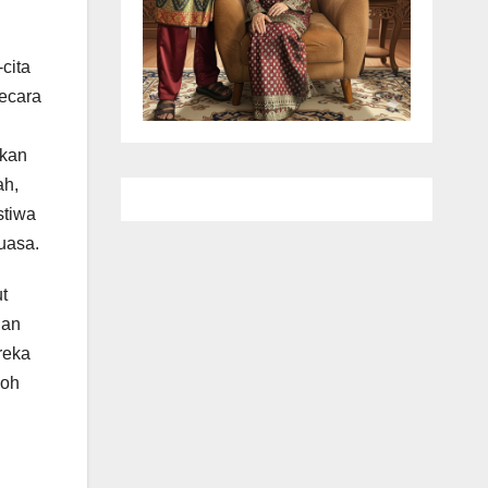
cita
ecara
ukan
ah,
stiwa
uasa.
t
lan
reka
koh