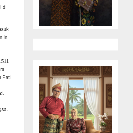
i di
asuk
 ini
1511
ara
 Pati
d.
gsa.