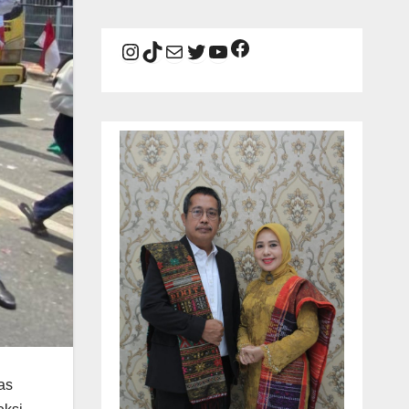
Facebook
Instagram
TikTok
Mail
Twitter
YouTube
as