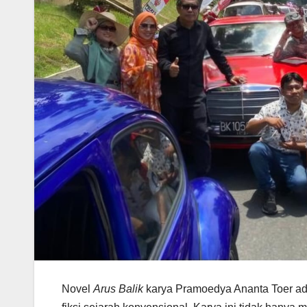
Novel
Arus Balik
karya Pramoedya Ananta Toer ad