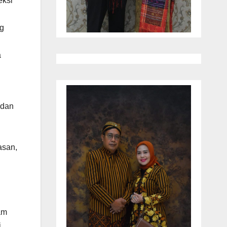
eksi
ng
a
 dan
asan,
am
i