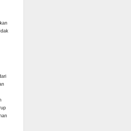
skan
idak
ari
an
n
rup
anan