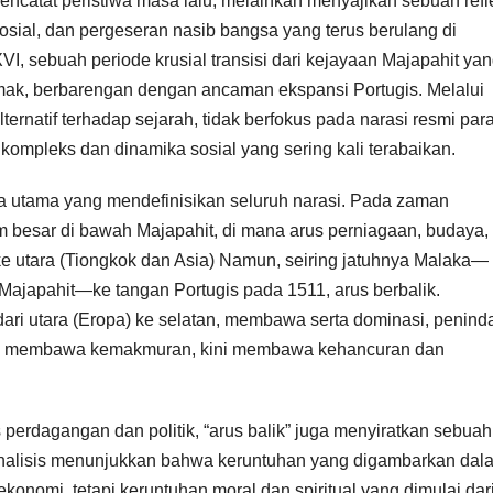
 mencatat peristiwa masa lalu, melainkan menyajikan sebuah refl
ial, dan pergeseran nasib bangsa yang terus berulang di
I, sebuah periode krusial transisi dari kejayaan Majapahit ya
ak, berbarengan dengan ancaman ekspansi Portugis. Melalui
rnatif terhadap sejarah, tidak berfokus pada narasi resmi par
ompleks dan dinamika sosial yang sering kali terabaikan.
ra utama yang mendefinisikan seluruh narasi. Pada zaman
 besar di bawah Majapahit, di mana arus perniagaan, budaya,
 ke utara (Tiongkok dan Asia) Namun, seiring jatuhnya Malaka—
Majapahit—ke tangan Portugis pada 1511, arus berbalik.
ari utara (Eropa) ke selatan, membawa serta dominasi, penind
ula membawa kemakmuran, kini membawa kehancuran dan
 perdagangan dan politik, “arus balik” juga menyiratkan sebuah
 Analisis menunjukkan bahwa keruntuhan yang digambarkan dal
ekonomi, tetapi keruntuhan moral dan spiritual yang dimulai dar