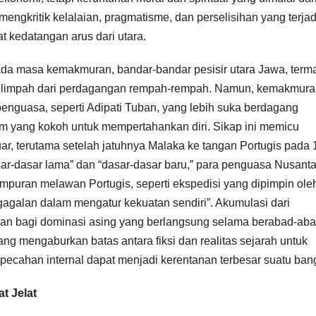
ngkritik kelalaian, pragmatisme, dan perselisihan yang terjad
t kedatangan arus dari utara.
ada masa kemakmuran, bandar-bandar pesisir utara Jawa, term
melimpah dari perdagangan rempah-rempah. Namun, kemakmuran
penguasa, seperti Adipati Tuban, yang lebih suka berdagang
m yang kokoh untuk mempertahankan diri. Sikap ini memicu
r, terutama setelah jatuhnya Malaka ke tangan Portugis pada 
sar-dasar lama” dan “dasar-dasar baru,” para penguasa Nusant
empuran melawan Portugis, seperti ekspedisi yang dipimpin oleh
agalan dalam mengatur kekuatan sendiri”. Akumulasi dari
alan bagi dominasi asing yang berlangsung selama berabad-aba
ng mengaburkan batas antara fiksi dan realitas sejarah untuk
pecahan internal dapat menjadi kerentanan terbesar suatu ban
t Jelat