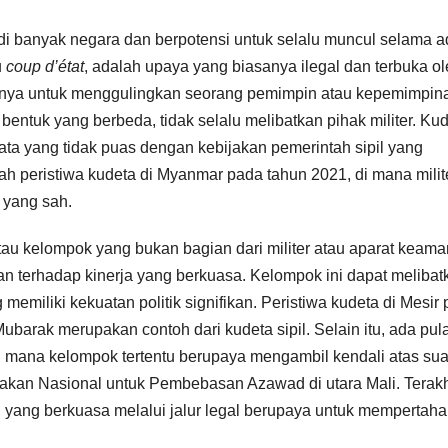
i di banyak negara dan berpotensi untuk selalu muncul selama 
u
coup d’état
, adalah upaya yang biasanya ilegal dan terbuka o
lainnya untuk menggulingkan seorang pemimpin atau kepemimpin
entuk yang berbeda, tidak selalu melibatkan pihak militer. Ku
jata yang tidak puas dengan kebijakan pemerintah sipil yang
alah peristiwa kudeta di Myanmar pada tahun 2021, di mana milit
 yang sah.
u atau kelompok yang bukan bagian dari militer atau aparat keam
n terhadap kinerja yang berkuasa. Kelompok ini dapat melibat
g memiliki kekuatan politik signifikan. Peristiwa kudeta di Mesir
arak merupakan contoh dari kudeta sipil. Selain itu, ada pul
, di mana kelompok tertentu berupaya mengambil kendali atas sua
erakan Nasional untuk Pembebasan Azawad di utara Mali. Terakh
 yang berkuasa melalui jalur legal berupaya untuk mempertah