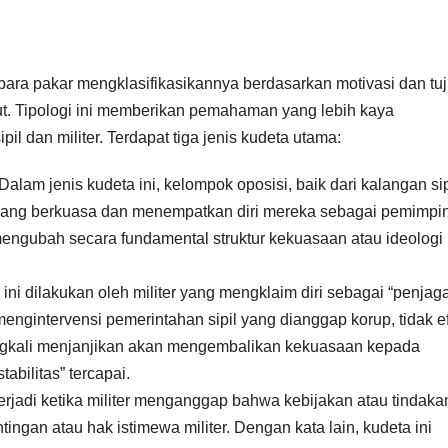
ara pakar mengklasifikasikannya berdasarkan motivasi dan tu
ut. Tipologi ini memberikan pemahaman yang lebih kaya
l dan militer. Terdapat tiga jenis kudeta utama:
Dalam jenis kudeta ini, kelompok oposisi, baik dari kalangan sip
 yang berkuasa dan menempatkan diri mereka sebagai pemimpi
k mengubah secara fundamental struktur kekuasaan atau ideologi
ini dilakukan oleh militer yang mengklaim diri sebagai “penjag
engintervensi pemerintahan sipil yang dianggap korup, tidak efe
eringkali menjanjikan akan mengembalikan kekuasaan kepada
tabilitas” tercapai.
terjadi ketika militer menganggap bahwa kebijakan atau tindaka
ngan atau hak istimewa militer. Dengan kata lain, kudeta ini