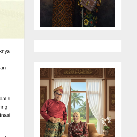
iknya
dan
dalih
ring
inasi