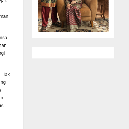
ejak
aman
ansa
ahan
ogi
n Hak
ing
s
an
is