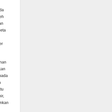
ada
leh
an
deta
er
anan
kan
 pada
a
tu
ir,
ankan