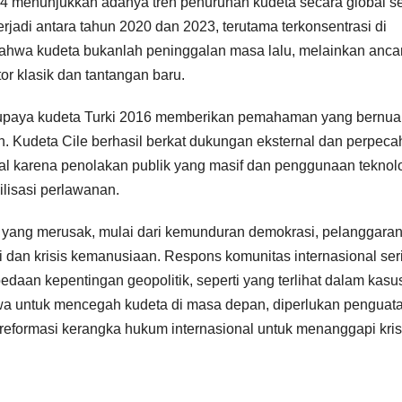
024 menunjukkan adanya tren penurunan kudeta secara global s
rjadi antara tahun 2020 dan 2023, terutama terkonsentrasi di
 bahwa kudeta bukanlah peninggalan masa lalu, melainkan anc
or klasik dan tantangan baru.
an upaya kudeta Turki 2016 memberikan pemahaman yang bernu
n. Kudeta Cile berhasil berkat dukungan eksternal dan perpec
agal karena penolakan publik yang masif dan penggunaan teknol
lisasi perlawanan.
i yang merusak, mulai dari kemunduran demokrasi, pelanggara
dan krisis kemanusiaan. Respons komunitas internasional ser
bedaan kepentingan geopolitik, seperti yang terlihat dalam kasu
 untuk mencegah kudeta di masa depan, diperlukan penguat
an reformasi kerangka hukum internasional untuk menanggapi kris