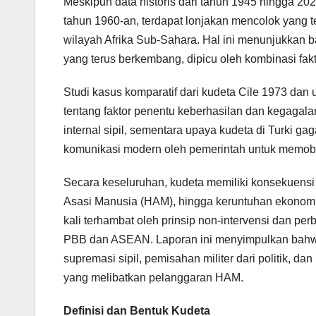
Meskipun data historis dari tahun 1945 hingga 2
tahun 1960-an, terdapat lonjakan mencolok yang te
wilayah Afrika Sub-Sahara. Hal ini menunjukkan
yang terus berkembang, dipicu oleh kombinasi fakt
Studi kasus komparatif dari kudeta Cile 1973 d
tentang faktor penentu keberhasilan dan kegagala
internal sipil, sementara upaya kudeta di Turki g
komunikasi modern oleh pemerintah untuk memobi
Secara keseluruhan, kudeta memiliki konsekuens
Asasi Manusia (HAM), hingga keruntuhan ekonomi 
kali terhambat oleh prinsip non-intervensi dan per
PBB dan ASEAN. Laporan ini menyimpulkan bahwa
supremasi sipil, pemisahan militer dari politik, d
yang melibatkan pelanggaran HAM.
Definisi dan Bentuk Kudeta