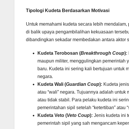
Tipologi Kudeta Berdasarkan Motivasi
Untuk memahami kudeta secara lebih mendalam, p
di balik upaya pengambilalihan kekuasaan terseb
dibandingkan sekadar membedakan antara aktor sipi
Kudeta Terobosan (
Breakthrough Coup
):
maupun militer, menggulingkan pemerintah
baru. Kudeta ini sering kali bertujuan untu
negara.
Kudeta Wali (
Guardian Coup
):
Kudeta jenis 
atau “wali” negara. Tujuannya adalah untuk m
atau tidak stabil. Para pelaku kudeta ini s
pemerintahan sipil setelah “ketertiban” atau “s
Kudeta Veto (
Veto Coup
):
Jenis kudeta ini 
pemerintah sipil yang sah mengancam kepenti