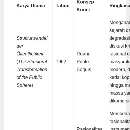
Konsep
Karya Utama
Tahun
Ringkasan
Kunci
Menganal
sejarah d
Strukturwandel
degradasi
der
diskusi kri
Öffentlichkeit
Ruang
rasional d
(
The Structural
1962
Publik
masyarak
Transformation
Borjuis
modern, d
of the Public
kedai kop
Sphere
)
hingga m
massa ya
dikomersi
Membeda
rasionalit
Rasionalitas
instrument