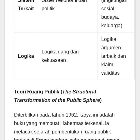
Sistem
Sistem ekonomi dan
(lingkungan
Terkait
politik
sosial,
budaya,
keluarga)
Logika
argumen
Logika uang dan
Logika
terbaik dan
kekuasaan
klaim
validitas
Teori Ruang Publik (
The Structural
Transformation of the Public Sphere
)
Diterbitkan pada tahun 1962, karya ini adalah
buku yang membuat Habermas terkenal. Ia
melacak sejarah pembentukan ruang publik