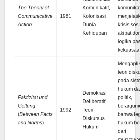
The Theory of
Komunikatif,
komunikat
Communicative
1981
Kolonisasi
menjelas
Action
Dunia-
krisis sosi
Kehidupan
akibat do
logika pa
kekuasaa
Mengapli
teori disk
pada sist
hukum da
Demokrasi
Faktizität und
politik,
Deliberatif,
Geltung
berargum
1992
Teori
(
Between Facts
bahwa leg
Diskursus
and Norms
)
hukum be
Hukum
dari
musyawa