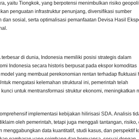
ra, yaitu Tiongkok, yang berpotensi menimbulkan risiko geopoli
an penguatan infrastruktur penunjang, diversifikasi sumber
an dan sosial, serta optimalisasi pemanfaatan Devisa Hasil Eksp
al.
rbesar di dunia, Indonesia memiliki posisi strategis dalam
nomi Indonesia secara historis berpusat pada ekspor komoditas
 model yang membuat perekonomian rentan terhadap fluktuasi 
ntuk mengatasi kelemahan struktural ini, pemerintah telah
 kunci untuk mentransformasi struktur ekonomi, meningkatkan n
omprehensif implementasi kebijakan hilirisasi SDA. Analisis tid
laim oleh pemerintah, tetapi juga menggali tantangan, risiko,
n menggabungkan data kuantitatif, studi kasus, dan perspektif kr
erikan gambaran yang seimbang dan bernuansa, sesuai dengan