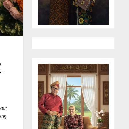
h
ca
ktur
yang