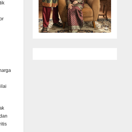
tik
or
harga
ilai
ak
 dan
itis