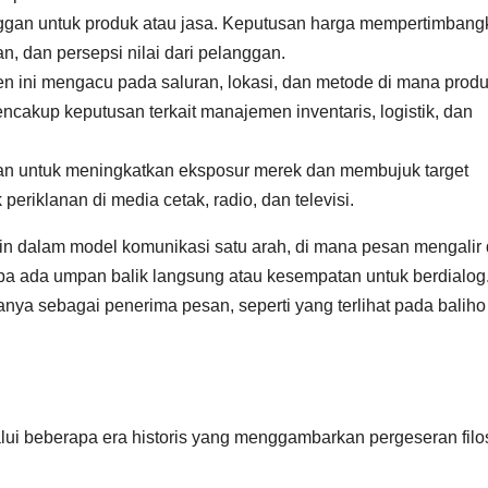
nggan untuk produk atau jasa. Keputusan harga mempertimbang
an, dan persepsi nilai dari pelanggan.
men ini mengacu pada saluran, lokasi, dan metode di mana prod
encakup keputusan terkait manajemen inventaris, logistik, dan
an untuk meningkatkan eksposur merek dan membujuk target
riklanan di media cetak, radio, dan televisi.
rmin dalam model komunikasi satu arah, di mana pesan mengalir 
npa ada umpan balik langsung atau kesempatan untuk berdialog
anya sebagai penerima pesan, seperti yang terlihat pada baliho
 beberapa era historis yang menggambarkan pergeseran filos