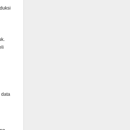
duksi
uk.
li
 data