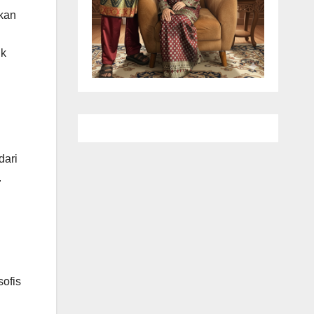
kan
uk
dari
.
ofis