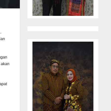
.
lan
ggan
i akan
apat