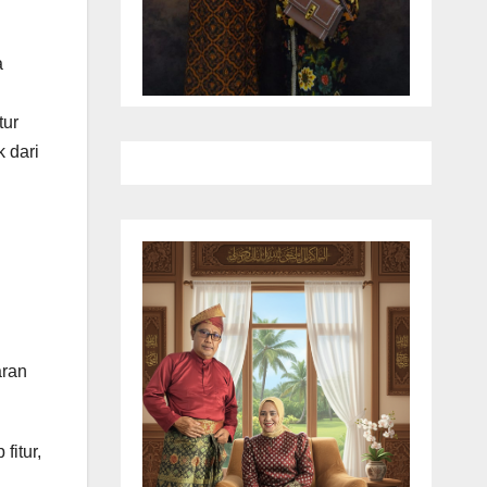
a
tur
 dari
aran
fitur,