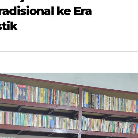
adisional ke Era
stik