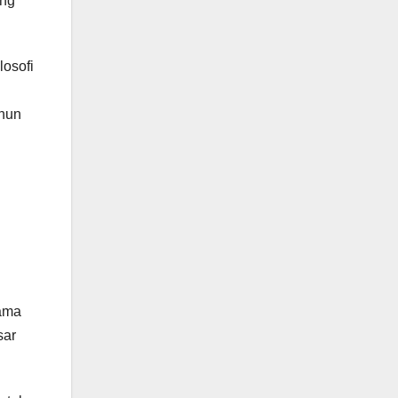
ing
losofi
ahun
tama
sar