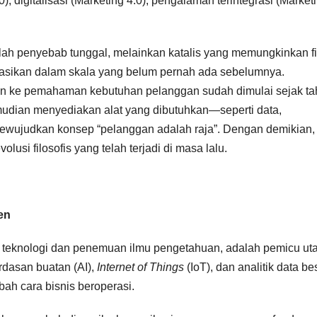
), digitalisasi (Marketing 4.0), pengalaman terintegrasi (Market
nlah penyebab tunggal, melainkan katalis yang memungkinkan fi
asikan dalam skala yang belum pernah ada sebelumnya.
lan ke pemahaman kebutuhan pelanggan sudah dimulai sejak t
emudian menyediakan alat yang dibutuhkan—seperti data,
mewujudkan konsep “pelanggan adalah raja”. Dengan demikian,
volusi filosofis yang telah terjadi di masa lalu.
en
 teknologi dan penemuan ilmu pengetahuan, adalah pemicu u
rdasan buatan (AI),
Internet of Things
(IoT), dan analitik data be
bah cara bisnis beroperasi.