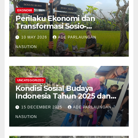
EKONOMI
Perilaku Ekonomi dan
Transformasi Sosio-
Struktural Masyarakat Agraris
10 MAY 2026
ADE PARLAUNGAN
Sumatera Utara: Analisis
Komparatif Sektor
NASUTION
Perkebunan Kelapa Sawit,
Tanaman Palawija, dan Hasil
Hutan Bukan Kayu
UNCATEGORIZED
Kondisi Sosial Budaya
Indonesia Tahun 2025 dan
Proyeksi Strategis Tahun
15 DECEMBER 2025
ADE PARLAUNGAN
2026
NASUTION