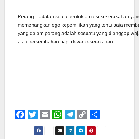
Perang…adalah suatu bentuk ambisi keserakahan ya
memenangkan ego kepemilikan yang tentu saja memb
yang dalam perang adalah sesuatu yang dianggap waj
atau persembahan bagi dewa keserakahan….
F
T
E
W
T
C
S
a
wi
m
h
el
o
h
c
tt
ail
at
e
p
ar