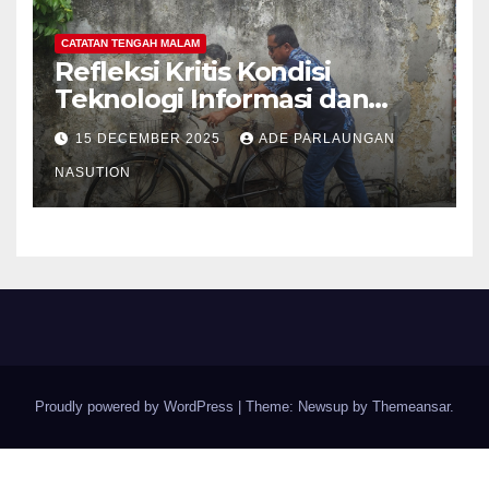
CATATAN TENGAH MALAM
Refleksi Kritis Kondisi
Teknologi Informasi dan
Internet Indonesia Tahun
15 DECEMBER 2025
ADE PARLAUNGAN
2025 dan Proyeksi Strategis
Tahun 2026: Menavigasi Era
NASUTION
Konektivitas, AI, dan
Ketahanan Digital
Proudly powered by WordPress
|
Theme: Newsup by
Themeansar
.