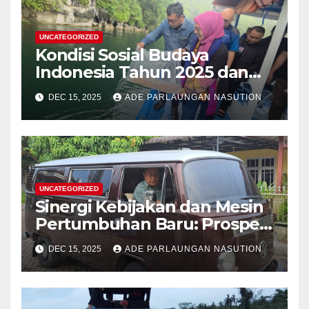
UNCATEGORIZED
Kondisi Sosial Budaya
Indonesia Tahun 2025 dan
Proyeksi Strategis Tahun
DEC 15, 2025
ADE PARLAUNGAN NASUTION
2026
UNCATEGORIZED
Sinergi Kebijakan dan Mesin
Pertumbuhan Baru: Prospek
Ekonomi Indonesia Menuju
DEC 15, 2025
ADE PARLAUNGAN NASUTION
Target 8% di 2026