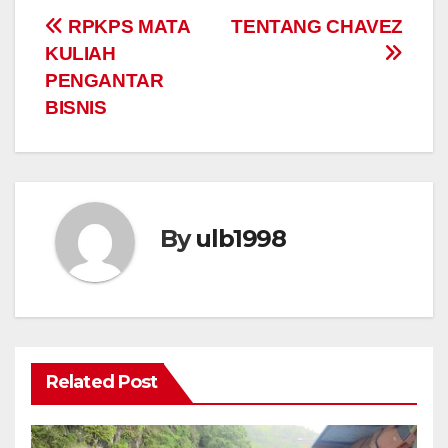
e
er
s
gr
y
e
Post
RPKPS MATA
TENTANG CHAVEZ
b
A
a
Li
KULIAH
navigation
o
p
m
n
PENGANTAR
o
p
k
BISNIS
k
By
ulb1998
Related Post