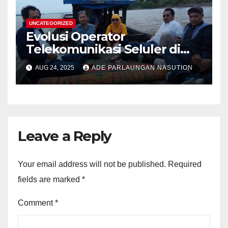
UNCATEGORIZED
Evolusi Operator
Telekomunikasi Seluler di
Indonesia: Dari Era Analog ke
AUG 24, 2025
ADE PARLAUNGAN NASUTION
Digital
Leave a Reply
Your email address will not be published.
Required
fields are marked
*
Comment
*