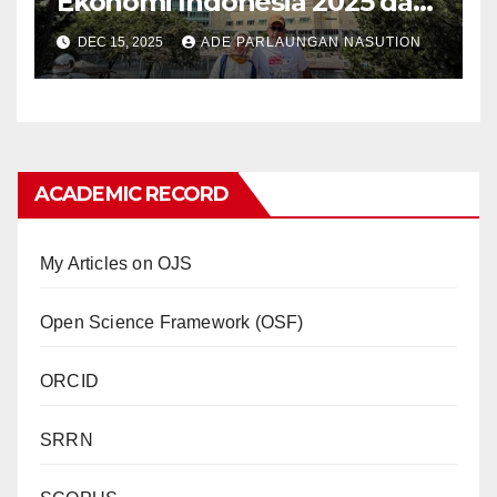
Ekonomi Indonesia 2025 dan
Prospek Pertumbuhan 2026
DEC 15, 2025
ADE PARLAUNGAN NASUTION
ACADEMIC RECORD
My Articles on OJS
Open Science Framework (OSF)
ORCID
SRRN