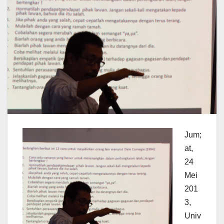
Jum;
at,
24
Mei
201
3,
Univ