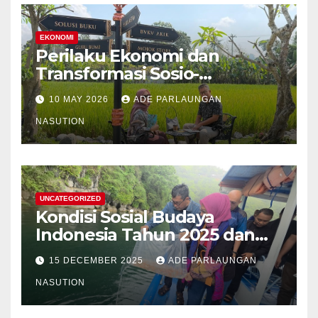
EKONOMI
Perilaku Ekonomi dan
Transformasi Sosio-
Struktural Masyarakat Agraris
10 MAY 2026
ADE PARLAUNGAN
Sumatera Utara: Analisis
Komparatif Sektor
NASUTION
Perkebunan Kelapa Sawit,
Tanaman Palawija, dan Hasil
Hutan Bukan Kayu
UNCATEGORIZED
Kondisi Sosial Budaya
Indonesia Tahun 2025 dan
Proyeksi Strategis Tahun
15 DECEMBER 2025
ADE PARLAUNGAN
2026
NASUTION