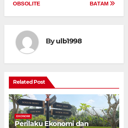
o
p
k
OBSOLITE
BATAM
k
By
ulb1998
Related Post
EKONOMI
Perilaku Ekonomi dan