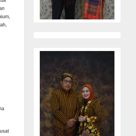
dua
gan
mium,
ah,
na
usat