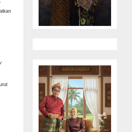
r
atkan
a
y
urut