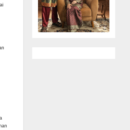
ai
an
a
anan