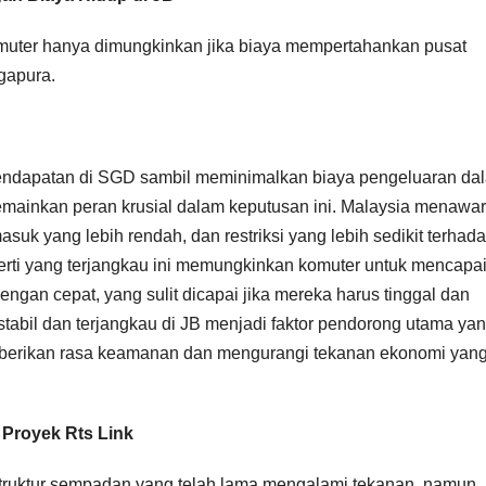
 komuter hanya dimungkinkan jika biaya mempertahankan pusat
gapura.
endapatan di SGD sambil meminimalkan biaya pengeluaran da
memainkan peran krusial dalam keputusan ini. Malaysia menawa
masuk yang lebih rendah, dan restriksi yang lebih sedikit terhad
perti yang terjangkau ini memungkinkan komuter untuk mencapa
dengan cepat, yang sulit dicapai jika mereka harus tinggal dan
 stabil dan terjangkau di JB menjadi faktor pendorong utama ya
memberikan rasa keamanan dan mengurangi tekanan ekonomi yan
 Proyek Rts Link
rastruktur sempadan yang telah lama mengalami tekanan, namun