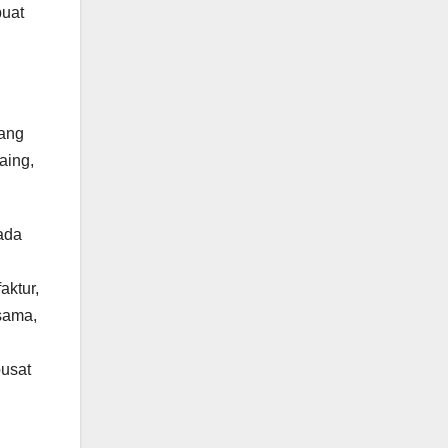
buat
yang
aing,
ada
aktur,
sama,
pusat