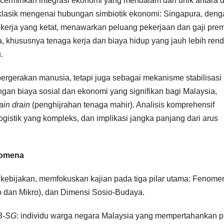
encerminkan integrasi ekonomi yang mendalam dan unik antara 
s klasik mengenai hubungan simbiotik ekonomi: Singapura, den
kerja yang ketat, menawarkan peluang pekerjaan dan gaji pre
khususnya tenaga kerja dan biaya hidup yang jauh lebih rend
.
 pergerakan manusia, tetapi juga sebagai mekanisme stabilisasi
engan biaya sosial dan ekonomi yang signifikan bagi Malaysia,
ain drain
(penghijrahan tenaga mahir). Analisis komprehensif
ogistik yang kompleks, dan implikasi jangka panjang dari arus
enomena
s kebijakan, memfokuskan kajian pada tiga pilar utama: Fenome
 dan Mikro), dan Dimensi Sosio-Budaya.
B-SG
: individu warga negara Malaysia yang mempertahankan p