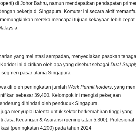
roperti) di Johor Bahru, namun mendapatkan pendapatan prime
ngan bekerja di Singapura. Komuter ini secara aktif memanfa
yang memungkinkan mereka mencapai tujuan kekayaan lebih cepat
Malaysia.
 harian yang melintasi sempadan, menyediakan pasokan tenag
 Koridor ini dicirikan oleh apa yang disebut sebagai
Dual-Suppl
ua segmen pasar utama Singapura:
iwakili oleh peningkatan jumlah
Work Permit holders
, yang men
nifikan sebesar 39,400. Kelompok ini mengisi pekerjaan
enderung dihindari oleh penduduk Singapura.
juga menyuplai talenta untuk sektor berkemahiran tinggi yang
i Jasa Keuangan & Asuransi (peningkatan 5,300), Profesional
ikasi (peningkatan 4,200) pada tahun 2024.