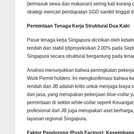
(termasuk sewa dan makanan) sering kali kurang d
strategi mencari pendapatan SGD sambil tinggal di
Permintaan Tenaga Kerja Struktural Dua Kaki
Pasar tenaga kerja Singapura dicirikan oleh keta
rendah dan stabil (diproyeksikan 2.00% pada Se
Singapura secara struktural bergantung pada tena
Analisis menunjukkan bahwa peningkatan pekerjaa
Work Permit holders. Ini mengkonfirmasi bahwa k
rendah dari JB adalah kritis untuk menjaga biaya o
dan jasa, yang merupakan pekerjaan
blue-collar
ya
permintaan di sektor
white-collar
seperti Keuangan
profesional dari JB juga merupakan aset berharg
layanan regional Singapura.
Faktor Pendorong (Push Factors): Keseimbang