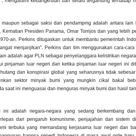
 , mengalami kebangkrutan dan selalu tergantung terhadap 
a maupun sebagai saksi dan pendamping adalah antara lain 
, Kematian Presiden Panama, Omar Torrijos dan yang lebih p
1970-an. Perkins ditugaskan untuk membantu pemerintah Ind
angat menjanjikan”. Perkins dan tim menggunakan cara-cara 
k lain adalah agar PLN sebagai penyelanggara kelistrikan negar
 pinjaman luar negeri dan ketika pinjaman luar negeri ini di
 hutang dan konspirasi global yang seharusnya tidak sebesa
ainkan sektor minyak bumi yang mungkin cikal bakal beb
da saat ini menguasai dan menguras minyak bumi dan hasil t
i ini adalah negara-negara yang sedang berkembang dan
rlepas dari pengaruh komunisme, penjajahan dan sistem dik
omi terbuka yang memandang kerjasama luar negeri dan ba
angunan bangsa seperti Indonesia di masa awal orde baru, 