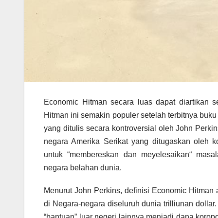
Economic Hitman secara luas dapat diartikan s
Hitman ini semakin populer setelah terbitnya bu
yang ditulis secara kontroversial oleh John Perki
negara Amerika Serikat yang ditugaskan oleh k
untuk “membereskan dan meyelesaikan“ masala
negara belahan dunia.
Menurut John Perkins, definisi Economic Hitman 
di Negara-negara diseluruh dunia trilliunan doll
“bantuan” luar negeri lainnya menjadi dana koro