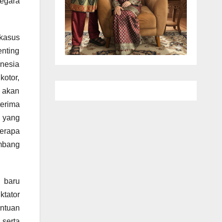
negara
kasus
enting
onesia
kotor,
a akan
terima
r yang
erapa
ambang
 baru
tator
ntuan
serta