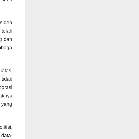
esiden
telah
g dan
embaga
iatas,
tidak
porasi
paknya
k yang
itisi,
 data-