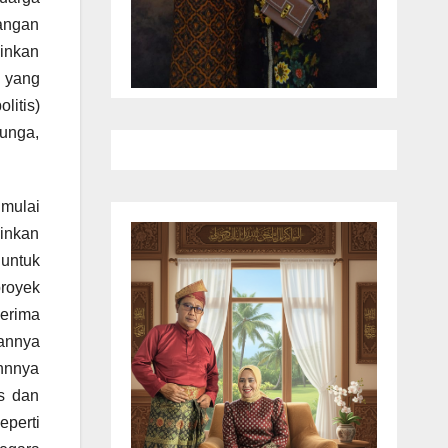
angan
inkan
 yang
litis)
unga,
 mulai
inkan
 untuk
royek
nerima
gannya
nnnya
s dan
perti