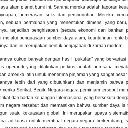
ya alam planet bumi ini. Sarana mereka adalah laporan keu
enyuapan, pemerasan, seks dan pembunuhan. Mereka mema
n, sebuah permainan yang menentukan dimensi yang baru,
nya, terjadilah penghisapan (secara ekonomi dan bahkan po
a melalui penguasaan sumber daya alam, keuntungan rente b
inya dan ini merupakan bentuk penjajahan di zaman modern.
annya cukup banyak dengan hasil “pukulan” yang bervariasi
s operandi yang dilakukan perkins adalah berusaha meyak
 dan amerika latin untuk menerima pinjaman yang sangat besar
mannya lebih dari yang dibutuhkan) dan menjamin bahwa p
Amerika Serikat. Begitu Negara-negara peminjam tersebut me
erikat dan badan keuangan Internasional yang bersekutu den
m negara tersebut dan memastikan bahwa sumber daya lai
gun suatu kekuasaan global. Ini merupakan upaya sistemati
ara adikuasa untuk membuat negara-negara berkembang, se