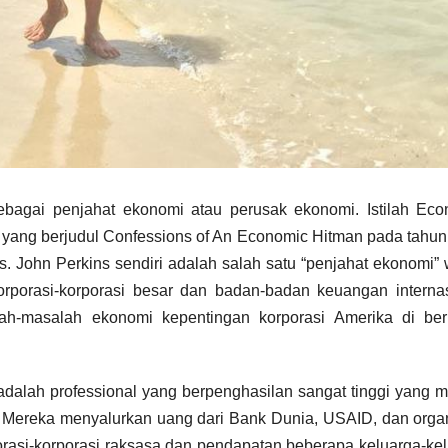
ebagai penjahat ekonomi atau perusak ekonomi. Istilah Eco
ku yang berjudul Confessions of An Economic Hitman pada tahu
ns. John Perkins sendiri adalah salah satu “penjahat ekonomi”
orporasi-korporasi besar dan badan-badan keuangan interna
h-masalah ekonomi kepentingan korporasi Amerika di ber
adalah professional yang berpenghasilan sangat tinggi yang 
ar. Mereka menyalurkan uang dari Bank Dunia, USAID, dan orga
porasi-korporasi raksasa dan pendapatan beberapa keluarga-ke