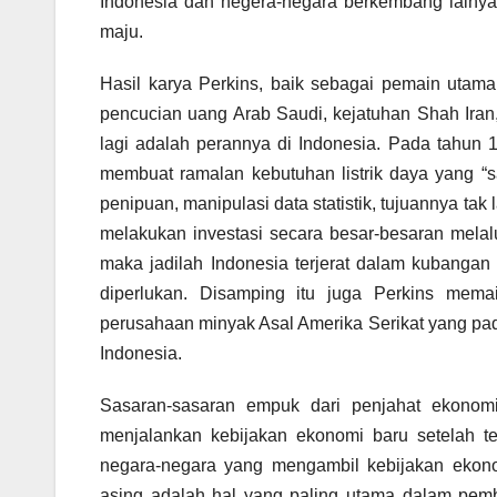
Indonesia dan negera-negara berkembang lainya
maju.
Hasil karya Perkins, baik sebagai pemain utam
pencucian uang Arab Saudi, kejatuhan Shah Iran
lagi adalah perannya di Indonesia. Pada tahun 
membuat ramalan kebutuhan listrik daya yang “s
penipuan, manipulasi data statistik, tujuannya ta
melakukan investasi secara besar-besaran melalui
maka jadilah Indonesia terjerat dalam kubangan
diperlukan. Disamping itu juga Perkins mem
perusahaan minyak Asal Amerika Serikat yang pa
Indonesia.
Sasaran-sasaran empuk dari penjahat ekonom
menjalankan kebijakan ekonomi baru setelah te
negara-negara yang mengambil kebijakan ekon
asing adalah hal yang paling utama dalam pemb