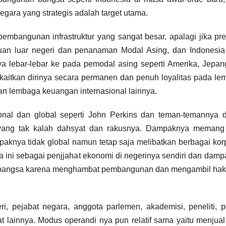
gara yang strategis adalah target utama.
mbangunan infrastruktur yang sangat besar, apalagi jika pr
uan luar negeri dan penanaman Modal Asing, dan Indonesia 
 lebar-lebar ke pada pemodal asing seperti Amerika, Jepan
kaitkan dirinya secara permanen dan penuh loyalitas pada l
an lembaga keuangan internasional lainnya.
onal dan global seperti John Perkins dan teman-temannya d
l yang tak kalah dahsyat dan rakusnya. Dampaknya memang 
aknya tidak global namun tetap saja melibatkan berbagai kor
ini sebagai penjjahat ekonomi di negerinya sendiri dan dam
tik bangsa karena menghambat pembangunan dan mengambil ha
i, pejabat negara, anggota parlemen, akademisi, peneliti, pol
t lainnya. Modus operandi nya pun relatif sama yaitu menjual