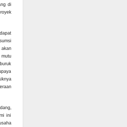
ang di
proyek
dapat
sumsi
 akan
 mutu
buruk
upaya
aiknya
eraan
dang,
mi ini
usaha