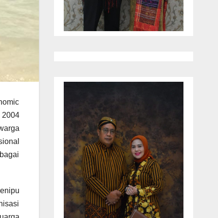
nomic
n 2004
 warga
sional
bagai
menipu
nisasi
luarga