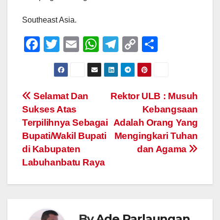
Southeast Asia.
F
T
E
W
T
C
S
a
wi
m
h
el
o
h
c
tt
ail
at
e
p
ar
e
er
s
gr
y
e
Post
Selamat Dan
Rektor ULB : Musuh
b
A
a
Li
Sukses Atas
Kebangsaan
navigation
o
p
m
n
Terpilihnya Sebagai
Adalah Orang Yang
o
p
k
Bupati/Wakil Bupati
Mengingkari Tuhan
di Kabupaten
dan Agama
k
Labuhanbatu Raya
By
Ade Parlaungan