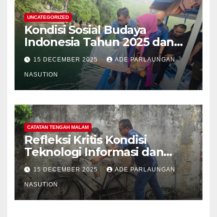
Hutan Bukan Kayu
UNCATEGORIZED
Kondisi Sosial Budaya
Indonesia Tahun 2025 dan
Proyeksi Strategis Tahun
15 DECEMBER 2025
ADE PARLAUNGAN
2026
NASUTION
CATATAN TENGAH MALAM
Refleksi Kritis Kondisi
Teknologi Informasi dan
Internet Indonesia Tahun
15 DECEMBER 2025
ADE PARLAUNGAN
2025 dan Proyeksi Strategis
Tahun 2026: Menavigasi Era
NASUTION
Konektivitas, AI, dan
Ketahanan Digital