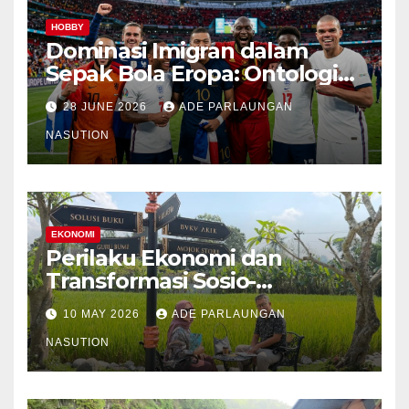
HOBBY
Dominasi Imigran dalam
Sepak Bola Eropa: Ontologi
Sejarah, Mekanisme
28 JUNE 2026
ADE PARLAUNGAN
Transmisi, Kondisi
Kontemporer, dan Pemetaan
NASUTION
Spasial Etnis
EKONOMI
Perilaku Ekonomi dan
Transformasi Sosio-
Struktural Masyarakat Agraris
10 MAY 2026
ADE PARLAUNGAN
Sumatera Utara: Analisis
Komparatif Sektor
NASUTION
Perkebunan Kelapa Sawit,
Tanaman Palawija, dan Hasil