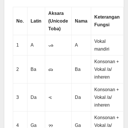
Aksara
Keterangan
No.
Latin
(Unicode
Nama
Fungsi
Toba)
Vokal
1
A
ᯀ
A
mandiri
Konsonan +
2
Ba
ᯅ
Ba
Vokal /a/
inheren
Konsonan +
3
Da
ᯑ
Da
Vokal /a/
inheren
Konsonan +
4
Ga
ᯂ
Ga
Vokal /a/