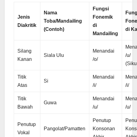
Fungsi
Nama
Fung
Jenis
Fonemik
Toba/Mandailing
Fone
Diakritik
di
(Contoh)
di K
Mandailing
Mena
Silang
Menandai
Siala Ulu
/u/
Kanan
/o/
(Siku
Titik
Menandai
Mena
Si
Atas
/i/
/i/
Titik
Menandai
Mena
Guwa
Bawah
/u/
/u/
Penutup
Penu
Penutup
Pangolat/Pamatten
Konsonan
Kons
Vokal
Akhir
Akhir