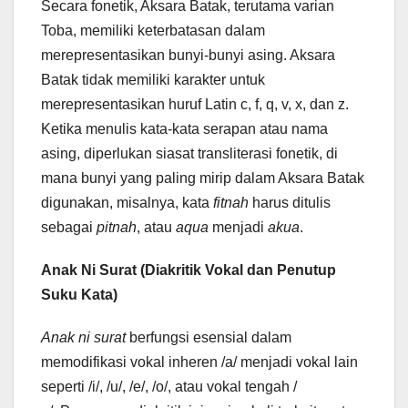
Secara fonetik, Aksara Batak, terutama varian
Toba, memiliki keterbatasan dalam
merepresentasikan bunyi-bunyi asing. Aksara
Batak tidak memiliki karakter untuk
merepresentasikan huruf Latin c, f, q, v, x, dan z.
Ketika menulis kata-kata serapan atau nama
asing, diperlukan siasat transliterasi fonetik, di
mana bunyi yang paling mirip dalam Aksara Batak
digunakan, misalnya, kata
fitnah
harus ditulis
sebagai
pitnah
, atau
aqua
menjadi
akua
.
Anak Ni Surat (Diakritik Vokal dan Penutup
Suku Kata)
Anak ni surat
berfungsi esensial dalam
memodifikasi vokal inheren /a/ menjadi vokal lain
seperti /i/, /u/, /e/, /o/, atau vokal tengah /