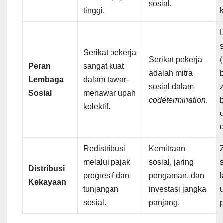
sosial.
tinggi.
Serikat pekerja
Serikat pekerja
Peran
sangat kuat
adalah mitra
Lembaga
dalam tawar-
sosial dalam
Sosial
menawar upah
codetermination
.
kolektif.
d
Redistribusi
Kemitraan
Z
melalui pajak
sosial, jaring
Distribusi
progresif dan
pengaman, dan
Kekayaan
tunjangan
investasi jangka
sosial.
panjang.