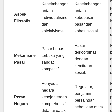
Keseimbangan
Keseimbangan
antara
antara
Aspek
n
individualisme
kebebasan
Filosofis
dan
pasar dan
kolektivisme.
kohesi sosial.
Pasar
Pasar bebas
terkoordinasi
Mekanisme
terbuka yang
dengan
Pasar
sangat
kemitraan
kompetitif.
sosial.
Penyedia
Regulator,
negara
h
penjamin
Peran
kesejahteraan
persaingan
Negara
komprehensif,
sehat, dan mitra
didanai pajak
d