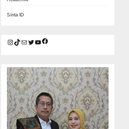
Sinta ID
Facebook
Instagram
TikTok
Mail
Twitter
YouTube