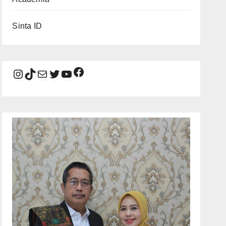
Sinta ID
Facebook
Instagram
TikTok
Mail
Twitter
YouTube