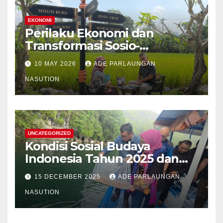
EKONOMI
Perilaku Ekonomi dan
Transformasi Sosio-
Struktural Masyarakat Agraris
10 MAY 2026
ADE PARLAUNGAN
Sumatera Utara: Analisis
Komparatif Sektor
NASUTION
Perkebunan Kelapa Sawit,
Tanaman Palawija, dan Hasil
Hutan Bukan Kayu
UNCATEGORIZED
Kondisi Sosial Budaya
Indonesia Tahun 2025 dan
Proyeksi Strategis Tahun
15 DECEMBER 2025
ADE PARLAUNGAN
2026
NASUTION