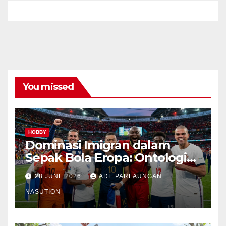
You missed
HOBBY
Dominasi Imigran dalam
Sepak Bola Eropa: Ontologi
Sejarah, Mekanisme
28 JUNE 2026
ADE PARLAUNGAN
Transmisi, Kondisi
Kontemporer, dan Pemetaan
NASUTION
Spasial Etnis