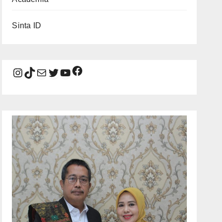
Sinta ID
Facebook
Instagram
TikTok
Mail
Twitter
YouTube