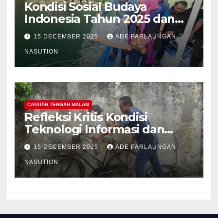
Kondisi Sosial Budaya
Indonesia Tahun 2025 dan
Proyeksi Strategis Tahun
15 DECEMBER 2025
ADE PARLAUNGAN
2026
NASUTION
CATATAN TENGAH MALAM
Refleksi Kritis Kondisi
Teknologi Informasi dan
Internet Indonesia Tahun
15 DECEMBER 2025
ADE PARLAUNGAN
2025 dan Proyeksi Strategis
Tahun 2026: Menavigasi Era
NASUTION
Konektivitas, AI, dan
Ketahanan Digital