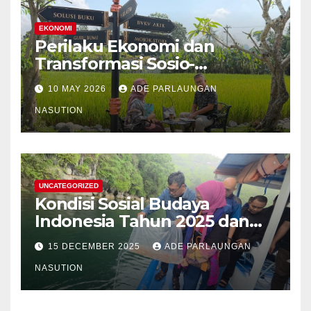
EKONOMI
Perilaku Ekonomi dan
Transformasi Sosio-
Struktural Masyarakat Agraris
10 MAY 2026
ADE PARLAUNGAN
Sumatera Utara: Analisis
Komparatif Sektor
NASUTION
Perkebunan Kelapa Sawit,
Tanaman Palawija, dan Hasil
Hutan Bukan Kayu
UNCATEGORIZED
Kondisi Sosial Budaya
Indonesia Tahun 2025 dan
Proyeksi Strategis Tahun
15 DECEMBER 2025
ADE PARLAUNGAN
2026
NASUTION