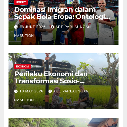
HOBBY
Dominasi Imigran dalam
Sepak Bola Eropa: Ontologi
Sejarah, Mekanisme
28 JUNE 2026
ADE PARLAUNGAN
Transmisi, Kondisi
Kontemporer, dan Pemetaan
NASUTION
Spasial Etnis
EKONOMI
Perilaku Ekonomi dan
Transformasi Sosio-
Struktural Masyarakat Agraris
10 MAY 2026
ADE PARLAUNGAN
Sumatera Utara: Analisis
Komparatif Sektor
NASUTION
Perkebunan Kelapa Sawit,
Tanaman Palawija, dan Hasil
Hutan Bukan Kayu