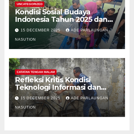
UNCATEGORIZED
Kondisi Sosial Budaya
Indonesia Tahun 2025 dan
Proyeksi Strategis Tahun
15 DECEMBER 2025
ADE PARLAUNGAN
2026
NASUTION
CATATAN TENGAH MALAM
Refleksi Kritis Kondisi
Teknologi Informasi dan
Internet Indonesia Tahun
15 DECEMBER 2025
ADE PARLAUNGAN
2025 dan Proyeksi Strategis
Tahun 2026: Menavigasi Era
NASUTION
Konektivitas, AI, dan
Ketahanan Digital