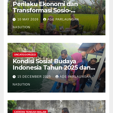
Perilaku Ekonomi dan
Transformasi Sosio-
Struktural Masyarakat Agraris
10 MAY 2026
ADE PARLAUNGAN
Sumatera Utara: Analisis
Komparatif Sektor
NASUTION
Perkebunan Kelapa Sawit,
Tanaman Palawija, dan Hasil
Hutan Bukan Kayu
UNCATEGORIZED
Kondisi Sosial Budaya
Indonesia Tahun 2025 dan
Proyeksi Strategis Tahun
15 DECEMBER 2025
ADE PARLAUNGAN
2026
NASUTION
CATATAN TENGAH MALAM