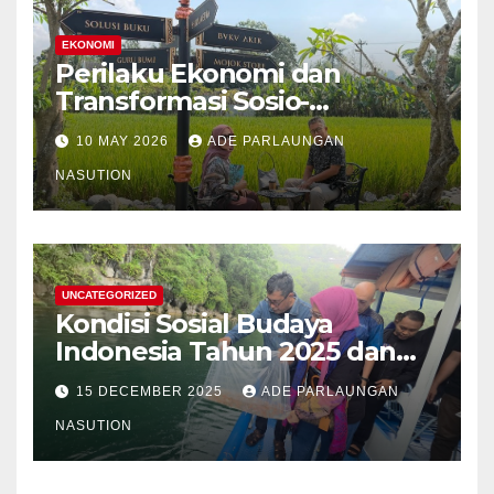
EKONOMI
Perilaku Ekonomi dan
Transformasi Sosio-
Struktural Masyarakat Agraris
10 MAY 2026
ADE PARLAUNGAN
Sumatera Utara: Analisis
Komparatif Sektor
NASUTION
Perkebunan Kelapa Sawit,
Tanaman Palawija, dan Hasil
Hutan Bukan Kayu
UNCATEGORIZED
Kondisi Sosial Budaya
Indonesia Tahun 2025 dan
Proyeksi Strategis Tahun
15 DECEMBER 2025
ADE PARLAUNGAN
2026
NASUTION