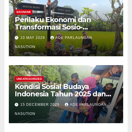
EKONOMI
Perilaku Ekonomi dan
Transformasi Sosio-
Struktural Masyarakat Agraris
10 MAY 2026
ADE PARLAUNGAN
Sumatera Utara: Analisis
Komparatif Sektor
NASUTION
Perkebunan Kelapa Sawit,
Tanaman Palawija, dan Hasil
Hutan Bukan Kayu
UNCATEGORIZED
Kondisi Sosial Budaya
Indonesia Tahun 2025 dan
Proyeksi Strategis Tahun
15 DECEMBER 2025
ADE PARLAUNGAN
2026
NASUTION