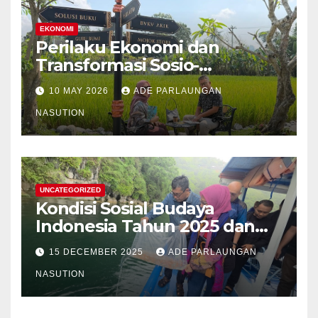
EKONOMI
Perilaku Ekonomi dan
Transformasi Sosio-
Struktural Masyarakat Agraris
10 MAY 2026
ADE PARLAUNGAN
Sumatera Utara: Analisis
Komparatif Sektor
NASUTION
Perkebunan Kelapa Sawit,
Tanaman Palawija, dan Hasil
Hutan Bukan Kayu
UNCATEGORIZED
Kondisi Sosial Budaya
Indonesia Tahun 2025 dan
Proyeksi Strategis Tahun
15 DECEMBER 2025
ADE PARLAUNGAN
2026
NASUTION